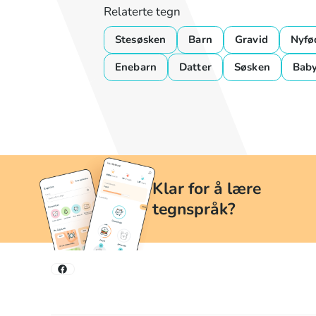
Relaterte tegn
Stesøsken
Barn
Gravid
Nyfø
Enebarn
Datter
Søsken
Bab
Klar for å lære
tegnspråk?
Lær tegnspråk når og hvor du vil