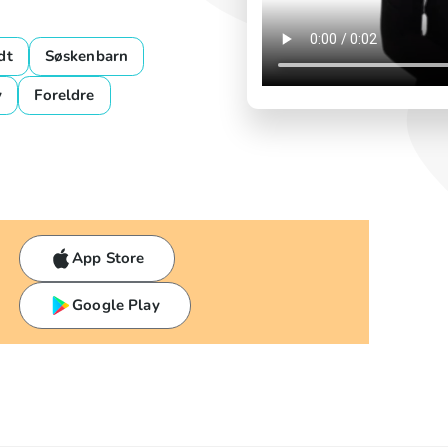
dt
Søskenbarn
y
Foreldre
App Store
Google Play