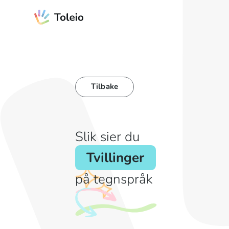
Tilbake
Slik sier du
Tvillinger
på tegnspråk