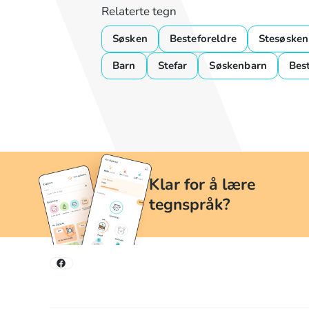
Relaterte tegn
Søsken
Besteforeldre
Stesøsken
Barn
Stefar
Søskenbarn
Bes
Klar for å lære
tegnspråk?
Lær tegnspråk når og hvor du vil