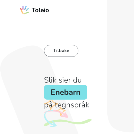
Tilbake
Slik sier du
Enebarn
på tegnspråk