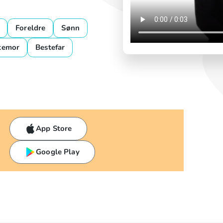
Foreldre
Sønn
temor
Bestefar
App Store
Google Play