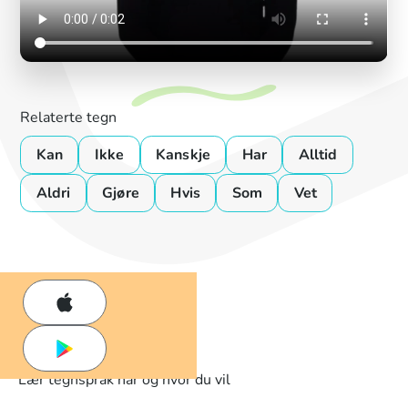
Relaterte tegn
Kan
Ikke
Kanskje
Har
Alltid
Aldri
Gjøre
Hvis
Som
Vet
Lær tegnspråk når og hvor du vil