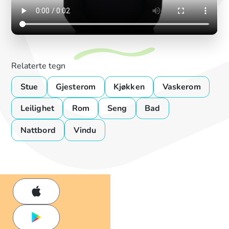
Relaterte tegn
Stue
Gjesterom
Kjøkken
Vaskerom
Leilighet
Rom
Seng
Bad
Nattbord
Vindu