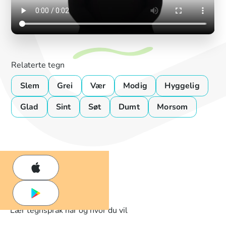
Relaterte tegn
Slem
Grei
Vær
Modig
Hyggelig
Glad
Sint
Søt
Dumt
Morsom
Lær tegnspråk når og hvor du vil