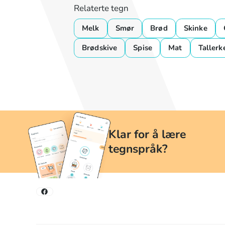
Relaterte tegn
Melk
Smør
Brød
Skinke
Brødskive
Spise
Mat
Tallerk
Klar for å lære
tegnspråk?
Lær tegnspråk når og hvor du vil