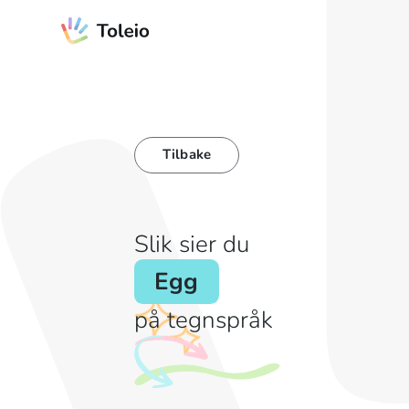
Tilbake
Slik sier du
Egg
på tegnspråk