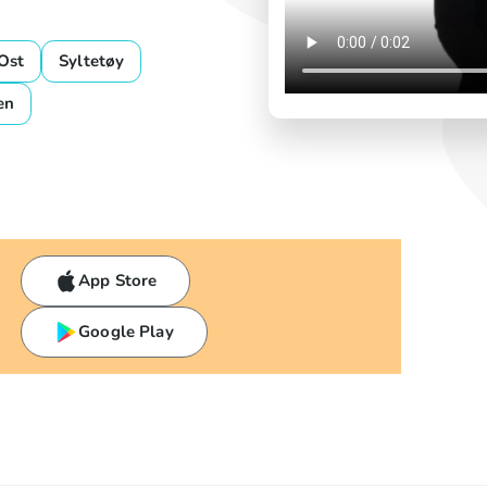
Ost
Syltetøy
en
App Store
Google Play