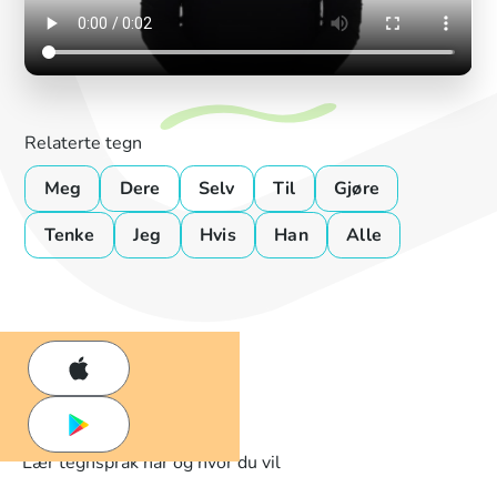
Relaterte tegn
Meg
Dere
Selv
Til
Gjøre
Tenke
Jeg
Hvis
Han
Alle
Lær tegnspråk når og hvor du vil