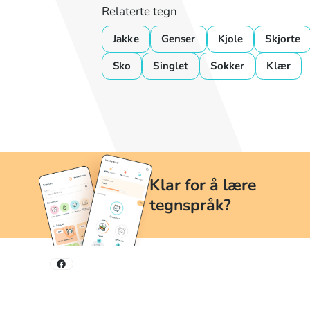
Relaterte tegn
Jakke
Genser
Kjole
Skjorte
Sko
Singlet
Sokker
Klær
Klar for å lære
tegnspråk?
Lær tegnspråk når og hvor du vil