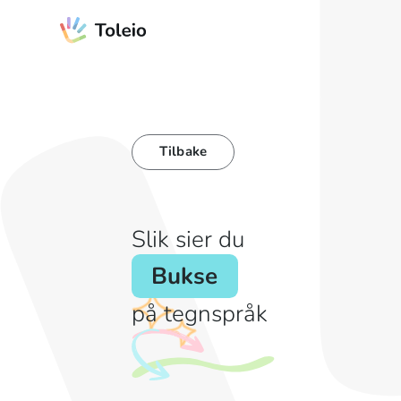
Tilbake
Slik sier du
Bukse
på tegnspråk